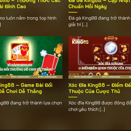
homo – Thưởng Thức Các
Đá Gà King88 – Cập Nhật
ài Đỉnh Cao
Chuẩn Mỗi Ngày
mo luôn nằm trong top hình
Đá gà King88 đang trở thành
]
giải trí [...]
King88 – Game Bài Đổi
Xóc Đĩa King88 – Điểm Đ
ễ Chơi Dễ Thắng
Thuộc Của Cược Thủ
ng88 đang trở thành lựa chọn
Xóc đĩa King88 được đông đ
Sự đa dạng mang đến trải nghiệm không giới hạn
chơi yêu thích [...]
nh, âm thanh và cơ chế vận hành nhằm mang đến trải nghiệm g
 casino trực tuyến cho đến các trò chơi quay thưởng hiện đại