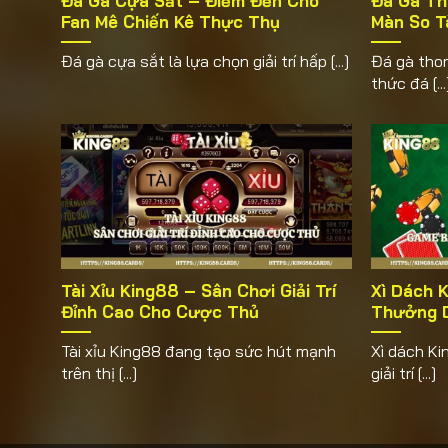
Đá Gà Cựa Sắt – Điểm Đến Cho
Đá Gà T
Fan Mê Chiến Kê Thực Thụ
Màn So T
Đá gà cựa sắt là lựa chọn giải trí hấp [...]
Đá gà tho
thức đá [...
Tài Xỉu King88 – Sân Chơi Giải Trí
Xì Dách 
Đỉnh Cao Cho Cược Thủ
Thưởng D
Tài xỉu King88 đang tạo sức hút mạnh
Xì dách Ki
trên thị [...]
giải trí [...]
Mỗi tựa game đều được đầu tư chỉn chu về hình ả
dàng lựa chọn nhiều thể loại hấp dẫn từ game bài,