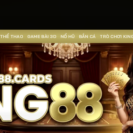
THỂ THAO
GAME BÀI 3D
NỔ HŨ
BẮN CÁ
TRÒ CHƠI KIN