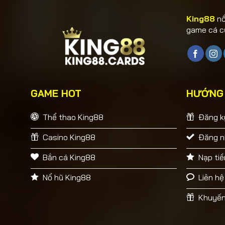
chơi phong phú, đáp ứng mọi sở thích của các tín 
King88
nổ
Casino trực tuyến live casino
game cá cư
Sảnh casino
là nơi hội tụ của những tựa game kin
livestream 4K sắc nét, cược thủ sẽ có cảm giác 
Cá cược thể thao sôi động
GAME HOT
HƯỚNG
King88
cập nhật hàng nghìn trận đấu mỗi ngày t
tranh, đi kèm với các bảng phân tích nhận định ch
Thể thao King88
Đăng k
Nổ hũ và bắn cá đổi thưởng
Casino King88
Đăng n
Nếu các tay cược thích sự giải trí nhẹ nhàng nh
Bắn cá King88
Nạp tiề
Jackpot tích lũy hàng tỷ đồng đang chờ đón nhữ
Nổ hũ King88
Liên hệ
Bảng so sánh các sảnh game nổ
Khuyến