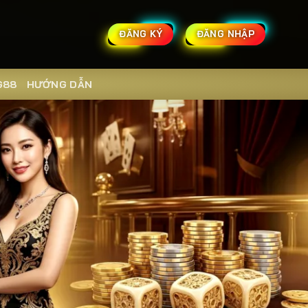
ĐĂNG KÝ
ĐĂNG NHẬP
G88
HƯỚNG DẪN