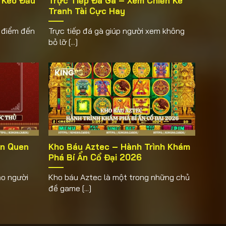
 Kèo Đấu
Trực Tiếp Đá Gà – Xem Chiến Kê
Tranh Tài Cực Hay
 điểm đến
Trực tiếp đá gà giúp người xem không
bỏ lỡ [...]
ến Quen
Kho Báu Aztec – Hành Trình Khám
Phá Bí Ẩn Cổ Đại 2026
ảo người
Kho báu Aztec là một trong những chủ
đề game [...]
iải trí chân thực nhất. Người tham gia có thể dễ
. Tại
King88
, chúng tôi cung cấp một hệ thống trò