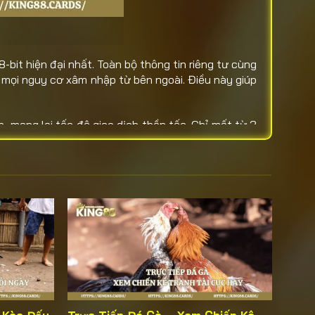
it hiện đại nhất. Toàn bộ thông tin riêng tư cùng
c mọi nguy cơ xâm nhập từ bên ngoài. Điều này giúp
 mang lại tốc độ giao dịch thần tốc. Chỉ mất từ 3
 mà không qua bất kỳ khâu trung gian nào. Sự minh
à chính sách hỗ trợ đa nền tảng linh hoạt. Dù bạn
àn trả không giới hạn mọi lúc mọi nơi. Những đặc