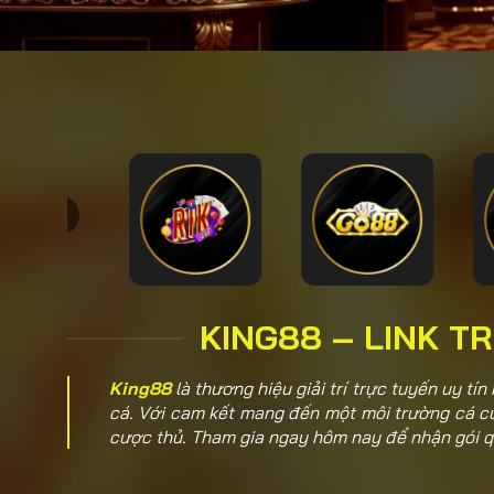
KING88 – LINK T
King88
là thương hiệu giải trí trực tuyến uy t
cá. Với cam kết mang đến một môi trường cá cư
cược thủ. Tham gia ngay hôm nay để nhận gói q