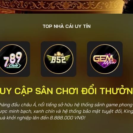
TOP NHÀ CÁI UY TÍN
RUY CẬP SÂN CHƠI ĐỔI THƯỞ
ín hàng đầu châu Á, nổi tiếng sở hữu hệ thống sảnh game phong
ợc minh bạch, xanh chín và hệ thống bảo mật tuyệt đối, King
uà khởi nghiệp lên đến 8.888.000 VNĐ!