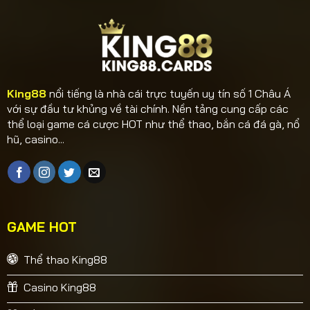
Các chương trình khuyến mãi
bùng nổ tại King88
King88
nổi tiếng là nhà cái trực tuyến uy tín số 1 Châu Á
với sự đầu tư khủng về tài chính. Nền tảng cung cấp các
thể loại game cá cược HOT như thể thao, bắn cá đá gà, nổ
hũ, casino...
Hệ thống danh mục khuyến mãi đa dạng tại King88
GAME HOT
Một trong những yếu tố giúp
King88
giữ chân được
Thể thao King88
hàng triệu thành viên chính là hệ thống ưu đãi cực kỳ
hậu hĩnh. Dù bạn là một tân thủ vừa gia nhập hay là
Casino King88
một tay chơi VIP lâu năm,
King88
luôn có những gói
quà tặng giá trị để tiếp thêm động lực chinh phục