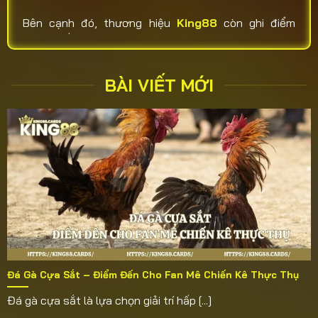
Bên cạnh đó, thương hiệu
King88
còn ghi điểm
tuyệt đối nhờ quy trình thanh toán được tự động
hóa hoàn toàn, mang lại tốc độ giao dịch thần tốc.
Chỉ mất từ 3 đến 5 phút sau khi gửi lệnh, hệ thống
BÀI VIẾT MỚI
sẽ xử lý và chuyển tiền trực tiếp về tài khoản ngân
hàng của người chơi mà không qua bất kỳ khâu trung
gian nào. Sự minh bạch và nhanh chóng trong khâu
nạp rút giúp tiết kiệm thời gian.
Không dừng lại ở đó, hệ thống còn liên tục khuấy
đảo thị trường bằng những chương trình khuyến mãi
bùng nổ và chính sách hỗ trợ đa nền tảng linh hoạt.
Dù bạn sử dụng hệ điều hành iOS hay Android, ứng
dụng vẫn vận hành mượt mà, cho phép săn thưởng
nạp hoặc nhận hoàn trả không giới hạn mọi lúc mọi
nơi. Những đặc quyền như quà tặng sinh nhật hay tri
ân thành viên VIP giúp thương hiệu giữ chân người
Đá Gà Cựa Sắt – Điểm Đến Cho Fan Mê Chiến Kê Thực Thụ
chơi lâu dài.
Đá gà cựa sắt là lựa chọn giải trí hấp [...]