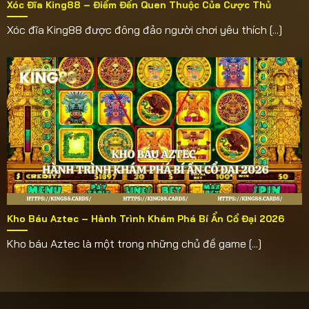
Xóc Đĩa King88 – Điểm Đến Quen Thuộc Của Cược Thủ
King88 nhanh chóng
Xóc đĩa King88 được đông đảo người chơi yêu thích [...]
Quy trình đăng ký tài khoản tại
King88
được thiết
kế tối ưu nhằm giúp anh em thao tác nhanh chóng và
thuận tiện trên mọi thiết bị. Chỉ với vài phút hoàn tất
thông tin cơ bản, bạn đã có thể truy cập toàn bộ hệ
thống trò chơi và ưu đãi hấp dẫn tại nền tảng. Để trở
thành thành viên chính thức của gia đình
King88
,
bạn chỉ cần thực hiện theo các bước đơn giản sau:
Bước 1- Truy cập link chính thức: Click vào đường
link King88 không bị chặn để vào trang chủ.
Bước 2
–
Đăng ký tài khoản: Nhấn nút đăng ký,
điền đầy đủ thông tin theo yêu cầu từ hệ thống.
Kho Báu Aztec – Hành Trình Khám Phá Bí Ẩn Cổ Đại 2026
Bước 3 – Nạp tiền tài khoản: Lựa chọn phương
Kho báu Aztec là một trong những chủ đề game [...]
thức thanh toán phù hợp để nhận vốn khởi
nghiệp.
Bước 4 – Tham gia đặt cược: Chọn sảnh game
yêu thích và bắt đầu kiếm tiền cùng
King88
.