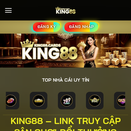
Bỏ
qua
nội
dung
ĐĂNG KÝ
ĐĂNG NHẬP
TOP NHÀ CÁI UY TÍN
KING88 – LINK TRUY CẬP