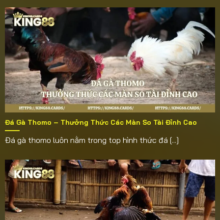
Kho trò chơi giải trí đỉnh cao chỉ
có tại King88
Đá Gà Thomo – Thưởng Thức Các Màn So Tài Đỉnh Cao
Sự đa dạng mang đến trải nghiệm không giới hạn
Đá gà thomo luôn nằm trong top hình thức đá [...]
Mỗi tựa game đều được đầu tư chỉn chu về hình ảnh,
âm thanh và cơ chế vận hành nhằm mang đến trải
nghiệm giải trí chân thực nhất. Người tham gia có thể
dễ dàng lựa chọn nhiều thể loại hấp dẫn từ game bài,
casino trực tuyến cho đến các trò chơi quay thưởng
hiện đại. Tại
King88
, chúng tôi cung cấp một hệ