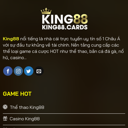
Các chương trình khuyến mãi
bùng nổ tại King88
King88
nổi tiếng là nhà cái trực tuyến uy tín số 1 Châu Á
với sự đầu tư khủng về tài chính. Nền tảng cung cấp các
thể loại game cá cược HOT như thể thao, bắn cá đá gà, nổ
hũ, casino...
Hệ thống danh mục khuyến mãi đa dạng tại King88
GAME HOT
Một trong những yếu tố giúp
King88
giữ chân được
Thể thao King88
hàng triệu thành viên chính là hệ thống ưu đãi cực kỳ
hậu hĩnh. Dù bạn là một tân thủ vừa gia nhập hay là
Casino King88
một tay chơi VIP lâu năm,
King88
luôn có những gói
quà tặng giá trị để tiếp thêm động lực chinh phục