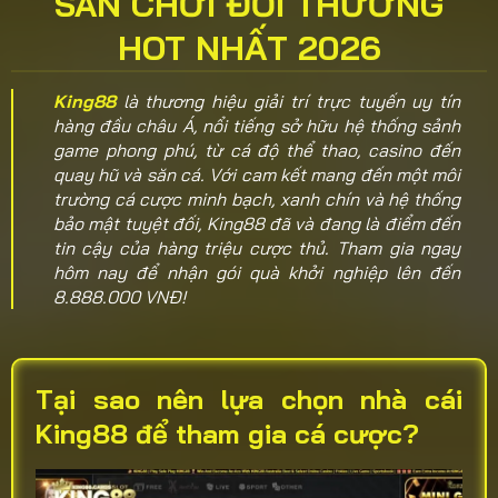
SÂN CHƠI ĐỔI THƯỞNG
HOT NHẤT 2026
King88
là thương hiệu giải trí trực tuyến uy tín
hàng đầu châu Á, nổi tiếng sở hữu hệ thống sảnh
game phong phú, từ cá độ thể thao, casino đến
quay hũ và săn cá. Với cam kết mang đến một môi
trường cá cược minh bạch, xanh chín và hệ thống
bảo mật tuyệt đối, King88 đã và đang là điểm đến
tin cậy của hàng triệu cược thủ. Tham gia ngay
hôm nay để nhận gói quà khởi nghiệp lên đến
8.888.000 VNĐ!
Tại sao nên lựa chọn nhà cái
King88 để tham gia cá cược?